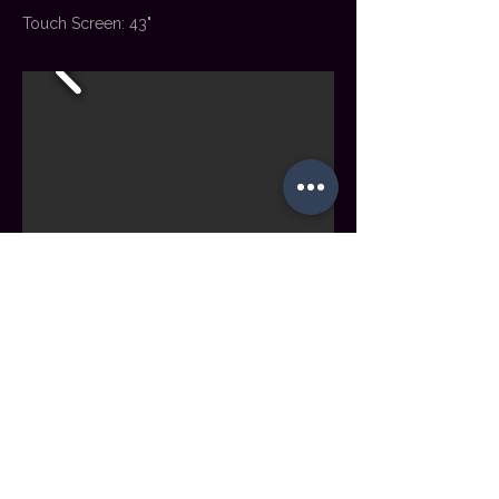
Touch Screen: 43"
Cross Hotels & Resorts
รวมดีลเด็ดโรงแรมทั่วไทย และดีลดีสุดปังจาก
บาหลี กับโรงแรมและรีสอร์ตในเครือ Cross
Hotels & Resorts ในงานไทยเที่ยวไทยครั้งที่ 63
KAE Products